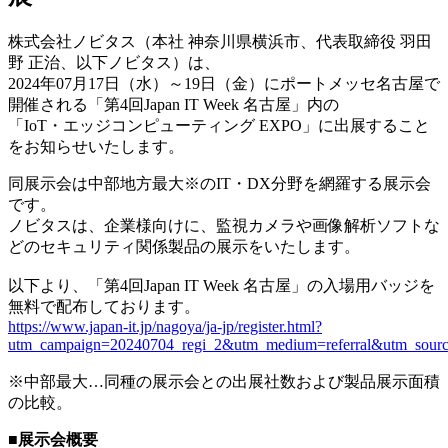
株式会社ノビタス（本社 神奈川県横浜市、代表取締役 羽田
野 正治、以下ノビタス）は、
2024年07月17日（水）～19日（金）にポートメッセ名古屋で
開催される「第4回Japan IT Week 名古屋」内の
「IoT・エッジコンピューティング EXPO」に出展すること
をお知らせいたします。
同展示会は中部地方最大※のIT・DX分野を網羅する展示会
です。
ノビタスは、企業様向けに、監視カメラや画像解析ソフトな
どのセキュリティ関係製品の展示をいたします。
以下より、「第4回Japan IT Week 名古屋」の入場用バッジを
無料で配布しております。
https://www.japan-it.jp/nagoya/ja-jp/register.html?
utm_campaign=20240704_regi_2&utm_medium=referral&utm_sourc
※中部最大…同種の展示会との出展社数および製品展示面積
の比較。
■展示会概要