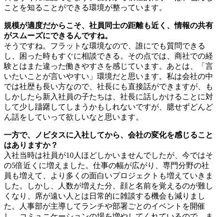
ことを知ることができる環境が整っています。
規模が適度だからこそ、社員同士の距離も近く、情報の共有
がスムーズにできるんですね。
そうですね。フラットな環境なので、誰にでも質問できる
し、困った時もすぐに相談できる。その点では、商社での経
験とはまた違った働きやすさを感じています。あとは、「言
いたいことが言いやすい」環境だと思います。私は会社の中
では社歴も長い方なので、社長にも直接話ができますが、も
しかしたら新入社員の子たちは、社長に話しかけることに対
して少し躊躇してしまうかもしれないですが、臆せずどんど
ん話をしていって欲しいなと思います。
一方で、ノビタスに入社してから、会社の変化を感じること
はありますか？
入社当時は社員が10人ほどしかいませんでしたが、今ではそ
の5倍近くに増えました。仕事の幅が広がり、専門分野の社
員も増えて、より多くの面白いプロジェクトも増えていきま
した。しかし、人数が増えた分、顔と名前を覚えるのが難し
くなり、席が遠い人とは日常的に雑談する機会も減りまし
た。人事部が主導してランチや部署ごとのイベントを開催
し、コミュニケーションの場を増やしてくれているので、ま