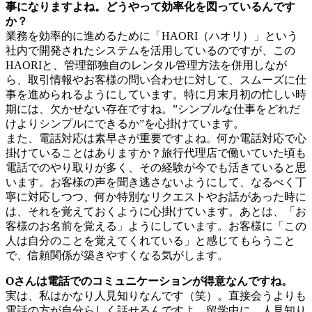
事になりますよね。どうやって効率化を図っているんです
か？
業務を効率的に進めるために「HAORI（ハオリ）」という
社内で開発されたシステムを活用しているのですが、この
HAORIと、管理部独自のレンタル管理方法を併用しなが
ら、取引情報やお客様の問い合わせに対して、スムーズに仕
事を進められるようにしています。特に月末月初の忙しい時
期には、欠かせない存在ですね。”シンプルな仕事をどれだ
けよりシンプルにできるか”を心掛けています。
また、電話対応は素早さが重要ですよね。何か電話対応で心
掛けていることはありますか？旅行代理店で働いていた頃も
電話でのやり取りが多く、その経験が今でも活きていると思
います。お客様の声を聞き逃さないようにして、なるべく丁
寧に対応しつつ、何か特別なリクエストやお話があった時に
は、それを覚えておくように心掛けています。あとは、「お
客様のお名前を覚える」ようにしています。お客様に「この
人は自分のことを覚えてくれている」と感じてもらうこと
で、信頼関係が築きやすくなる気がします。
Oさんは電話でのコミュニケーションが得意なんですね。
実は、私はかなり人見知りなんです（笑）。直接会うよりも
電話の方が自分らしく話せるんですよ。留学中に、人見知り