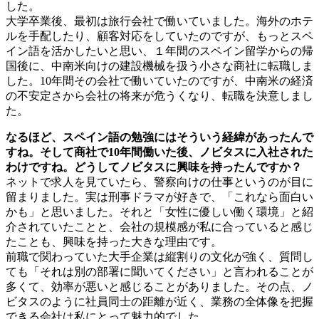
した。
大学卒業後、最初は旅行会社で働いていました。海外のホテ
ルを手配したり、顧客対応をしていたのですが、もっとスペ
イン語を活かしたいと思い、１年間のスペイン留学からの帰
国後に、中南米向けの建設機械を扱う小さな商社に転職しま
した。10年間その会社で働いていたのですが、中南米の経済
の不安定さから会社の将来が危うくなり、転職を決意しまし
た。
なるほど、スペイン語の勉強にはそういう経緯があったんで
すね。そして商社で10年間働いた後、ノビタスに入社された
わけですね。どうしてノビタスに興味を持ったんですか？
ネットで求人を見ていたら、警察向けの仕事というのが目に
留まりました。実は刑事ドラマが好きで、「これなら面白い
かも」と思いました。それと「女性に優しい働く環境」と紹
介されていたことと、会社の規模感が私に合っていると感じ
たことも、興味を持った大きな理由です。
前職で関わっていた大手企業は縦割りの文化が強く、質問し
ても「それは別の部署に聞いてください」と言われることが
多くて、効率が悪いと感じることがありました。その点、ノ
ビタスのように社員同士の距離が近く、業務の全体像を把握
できる会社は私にとって魅力的でした。