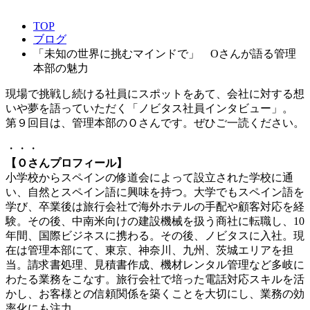
TOP
ブログ
「未知の世界に挑むマインドで」 Oさんが語る管理
本部の魅力
現場で挑戦し続ける社員にスポットをあて、会社に対する想
いや夢を語っていただく「ノビタス社員インタビュー」。
第９回目は、管理本部のＯさんです。ぜひご一読ください。
・・・
【Ｏさんプロフィール】
小学校からスペインの修道会によって設立された学校に通
い、自然とスペイン語に興味を持つ。大学でもスペイン語を
学び、卒業後は旅行会社で海外ホテルの手配や顧客対応を経
験。その後、中南米向けの建設機械を扱う商社に転職し、10
年間、国際ビジネスに携わる。その後、ノビタスに入社。現
在は管理本部にて、東京、神奈川、九州、茨城エリアを担
当。請求書処理、見積書作成、機材レンタル管理など多岐に
わたる業務をこなす。旅行会社で培った電話対応スキルを活
かし、お客様との信頼関係を築くことを大切にし、業務の効
率化にも注力。