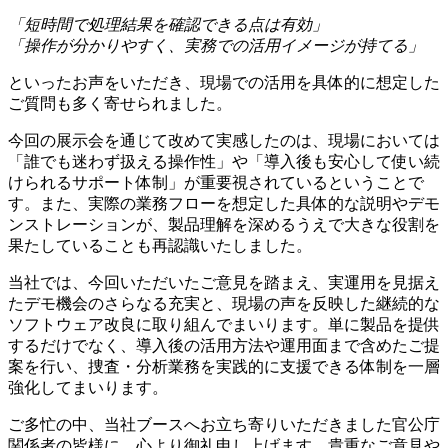
「短時間で処理結果を確認できる点は有効」
「操作が分かりやすく、実務での活用イメージが持てる」
といったお声をいただき、現場での活用を具体的に想定した
ご質問も多く寄せられました。
今回の展示会を通じて改めて実感したのは、現場においては
「誰でも迷わず扱える操作性」や「導入後も安心して使い続
けられるサポート体制」が重要視されているということで
す。また、実際の業務フローを想定した具体的な説明やデモ
ンストレーションが、製品理解を深めるうえで大きな役割を
果たしていることも再認識いたしました。
当社では、今回いただいたご意見を踏まえ、実運用を見据え
たデモ機会のさらなる充実と、現場の声を反映した継続的な
ソフトウェア改良に取り組んでまいります。単に製品を提供
するだけでなく、導入後の活用方法や運用面まで含めたご提
案を行い、捜査・分析業務を実践的に支援できる体制を一層
強化してまいります。
ご多忙の中、当社ブースへお立ち寄りいただきました官公庁
関係者の皆様に、心より御礼申し上げます。貴重なご意見や