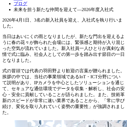
ブログ
未来を担う新たな仲間を迎えて—2026年度入社式
2026年4月1日、3名の新入社員を迎え、入社式を執り行いま
した。
当日はあいにくの雨となりましたが、新たな門出を迎えるよ
うに春の花々が飾られた会場には、緊張感と期待が入り混じ
った空気が流れていました。新入社員一人ひとりが真剣な表
情で式に臨み、社会人としての第一歩を踏み出す節目の一日
となりました。
式の冒頭では代表の羽田野より歓迎の言葉が贈られました。
挨拶の中では、当社の事業領域であるIoT・ICT分野につい
て説明があり、IPカメラを中心としたソリューションを通じ
て、セキュアな通信環境でデータを収集・解析し、社会の安
心・安全に貢献していることが語られました。また、技術革
新のスピードが非常に速い業界であることから、「常に学び
続け、変化を取り入れていく姿勢の重要性」が強調されまし
た。