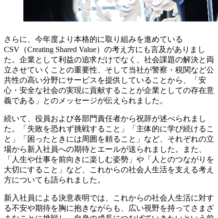
さらに、今年度より本格的に取り組みを進めている
CSV（Creating Shared Value）の考え方にも言及がありまし
た。企業として利益の追求だけでなく、社会課題の解決と両
立させていくことの重要性、そして当社が警察・税関など公
共性の高い分野にサービスを提供していることから、「安
心・安全な社会の実現に貢献することが企業としての存在意
義である」とのメッセージが伝えられました。
続いて、役員および各部門責任者から祝辞が述べられまし
た。「失敗を恐れず挑戦すること」「主体的に学び続けるこ
と」「困ったときには周囲を頼ること」など、それぞれの立
場から新入社員への期待とエールが送られました。また、
「人生や仕事を前向きに楽しむ姿勢」や「人とのつながりを
大切にすること」など、これからの社会人生活を支える考え
方についても語られました。
新入社員による決意表明では、これからの社会人生活に対す
る不安や期待を胸に抱きながらも、広い視野を持ってさまざ